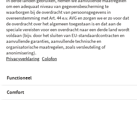
in derde landen gebruiken, nemen we aanvullende maatregelen
om een adequaat niveau van gegevensbescherming te
waarborgen bij de overdracht van persoonsgegevens in
overeenstemming met Art. 44 e.v. AVG en zorgen we er zo voor dat
de overdracht over het algemeen toegestaan is en dat aan de
speciale vereisten voor een overdracht naar een derde land wordt
voldaan (bijv. door het sluiten van EU-standaardcontracten en
aanvullende garanties, aanvullende technische en
organisatorische maatregelen, zoals versleuteling of
anonimisering).
Privacyverklaring
Colofon
Functioneel
45
-
23
W
USB PD
Comfort
Kleur en opslag
Roze | 256 GB