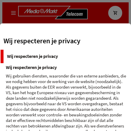
Wat zoek je?
Wij respecteren je privacy
MediaMarkt App
Ecocheque
Wij respecteren je privacy
Terug naar 'Apple'
Wij respecteren je privacy
APPLE IPHONE 16
Wij gebruiken diensten, waaronder die van externe aanbieders, die
we nodig hebben voor de werking van de website (noodzakelijk).
Roze - 256 GB
OP = OP
Als gegevens buiten de EER worden verwerkt, bijvoorbeeld in de
VS, kan het hoge Europese niveau van gegevensbescherming in
deze landen niet noodzakelijkerwijs worden gegarandeerd. Als
gegevens bijvoorbeeld naar de VS worden overgedragen, bestaat
het risico dat deze gegevens door Amerikaanse autoriteiten
worden verwerkt voor controle- en bewakingsdoeleinden zonder
dat er effectieve rechtsmiddelen beschikbaar zijn of dat alle
rechten van betrokkenen afdwingbaar zijn. Als we dienstverleners