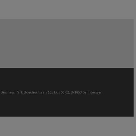
Niet beschikbaar met Orange
Orange
ek Business Park Boechoutlaan 105 bus 00.02, B-1853 Grimbergen