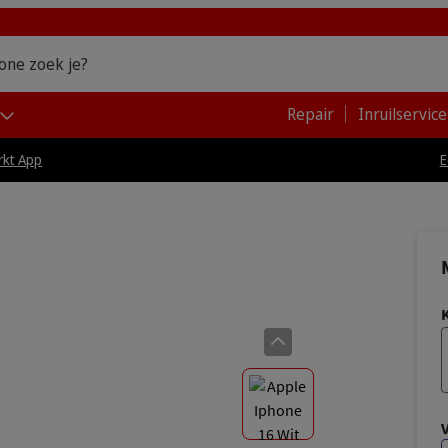
one zoek je?
Repair
Inruilservice
kt App
E