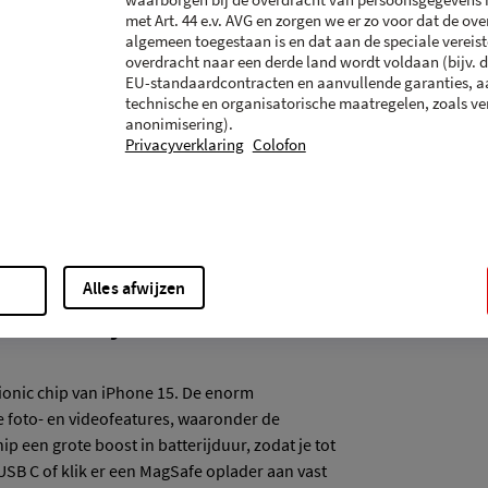
waarborgen bij de overdracht van persoonsgegevens
ang tot je favoriete features zoals de
met Art. 44 e.v. AVG en zorgen we er zo voor dat de ove
algemeen toegestaan is en dat aan de speciale vereis
 mute-stand uitzetten, supersimpel en
overdracht naar een derde land wordt voldaan (bijv. d
EU-standaardcontracten en aanvullende garanties, a
 en video's van dichtbij en
technische en organisatorische maatregelen, zoals ver
anonimisering).
Privacyverklaring
Colofon
elofelijk scherpe en gedetailleerde
ra maak je niet alleen indrukwekkende foto’s
nkzij de 2x telelens van optische kwaliteit.
he stijlen kun je nu creatiever zijn en geef je
Alles afwijzen
un je ook altijd weer terugveranderen.
re batterijduur
Bionic chip van iPhone 15. De enorm
 foto- en videofeatures, waaronder de
p een grote boost in batterijduur, zodat je tot
USB C of klik er een MagSafe oplader aan vast