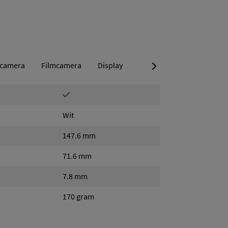
ocamera
Filmcamera
Display
Geheugen
Scroll tabs naar rechts
Accu
C
Wit
147.6 mm
71.6 mm
7.8 mm
170 gram