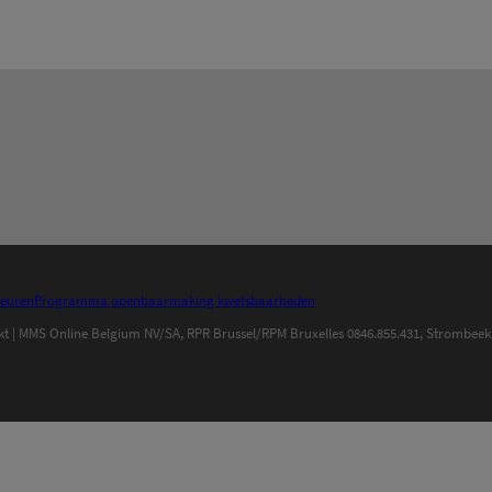
keuren
Programma openbaarmaking kwetsbaarheden
iaMarkt | MMS Online Belgium NV/SA, RPR Brussel/RPM Bruxelles 0846.855.431, Strombe