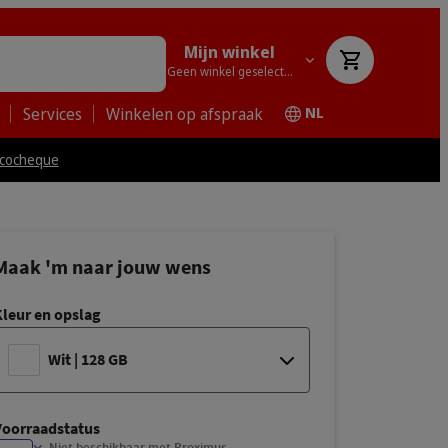
Mijn winkel
Geen winkel geselecteerd
Services
Winkelen op afspraak
NL
cocheque
Maak 'm naar jouw wens
Kleur en opslag
Wit | 128 GB
Voorraadstatus
Zwart | 128 GB
| € 859.-
Niet beschikbaar met Proximus