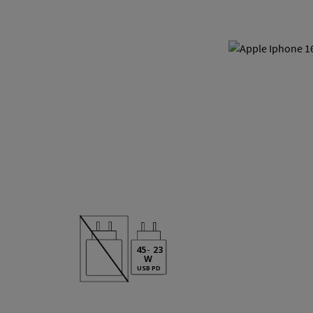
45
-
23
W
USB PD