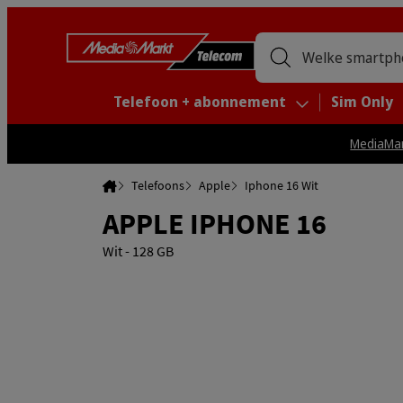
Welke smartph
Telefoon + abonnement
Sim Only
MediaMar
Home
Telefoons
Apple
Iphone 16 Wit
APPLE IPHONE 16
Wit - 128 GB