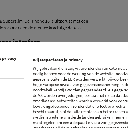
 Superslim. De iPhone 16 is uitgerust met een
ion-camera en de nieuwe krachtige de A18-
.
are interface
e privacy
um en heeft een 6,1 inch Super Retina XDR
Wij respecteren je privacy
 opvallend stevig met de nieuwste generatie
Wij gebruiken diensten, waaronder die van externe aa
ander smartphoneglas.
nodig hebben voor de werking van de website (noodzak
gegevens buiten de EER worden verwerkt, bijvoorbeeld
 kleur van de symbolen op je beginscherm. Ook
hoge Europese niveau van gegevensbescherming in de
n in de vernieuwde Foto’s app. En in iMessage
noodzakelijkerwijs worden gegarandeerd. Als gegeven
 aan woorden, zinnen en emoji.
de VS worden overgedragen, bestaat het risico dat de
 controle over je iPhone
Amerikaanse autoriteiten worden verwerkt voor contr
bewakingsdoeleinden zonder dat er effectieve rechts
beschikbaar zijn of dat alle rechten van betrokkenen a
we dienstverleners in derde landen gebruiken, nemen
6, heb je sneller toegang tot cameratools
maatregelen om een adequaat niveau van gegevensb
mum van tijd de perfecte foto. Verder, heb je