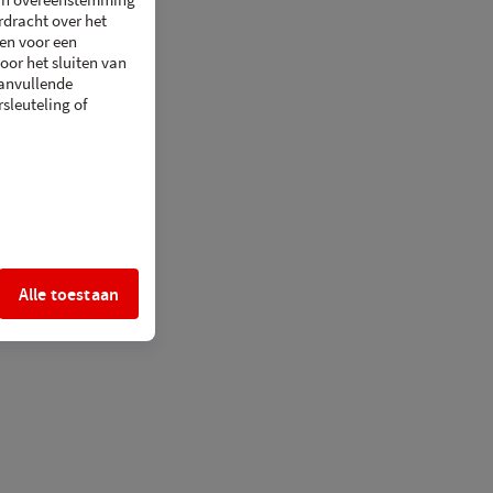
 in overeenstemming
Proximus
rdracht over het
ten voor een
Niet beschikbaar met Orange
Orange
oor het sluiten van
anvullende
sleuteling of
Blauw | 512 GB
| € 1199.-
Niet beschikbaar met Proximus
Proximus
Niet beschikbaar met Orange
Orange
Groen | 128 GB
| € 869.-
Alle toestaan
Nog 2 op voorraad in 2 winkels
Proximus
Niet beschikbaar met Orange
Orange
Groen | 256 GB
| € 1099.-
Niet beschikbaar met Proximus
Proximus