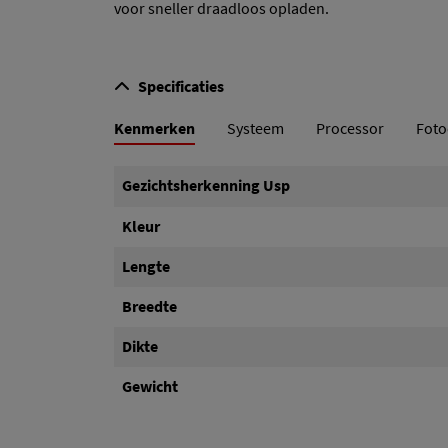
voor sneller draadloos opladen.
Specificaties
Kenmerken
Systeem
Processor
Fot
Scroll tabs naar links
Gezichtsherkenning Usp
Kleur
Lengte
Breedte
Dikte
Gewicht