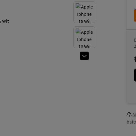
A
batt