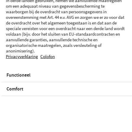
in derde landen gebruiken, nemen we aanvullende maatregelen
om een adequaat niveau van gegevensbescherming te
waarborgen bij de overdracht van persoonsgegevens in
overeenstemming met Art. 44 e.v. AVG en zorgen we er zo voor dat
de overdracht over het algemeen toegestaan is en dat aan de
speciale vereisten voor een overdracht naar een derde land wordt
voldaan (bijv. door het sluiten van EU-standaardcontracten en
aanvullende garanties, aanvullende technische en
organisatorische maatregelen, zoals versleuteling of
anonimisering).
Privacyverklaring
Colofon
Kleur en opslag
Functioneel
Blauw | 256 GB
Comfort
Voorraadstatus
Grijs | 256 GB
| € 1199.-
Nog 3 op voorraad in 2 winkels
Nog 1 op voorraad in 1 winkel
Proximus
Niet beschikbaar met Orange
Orange