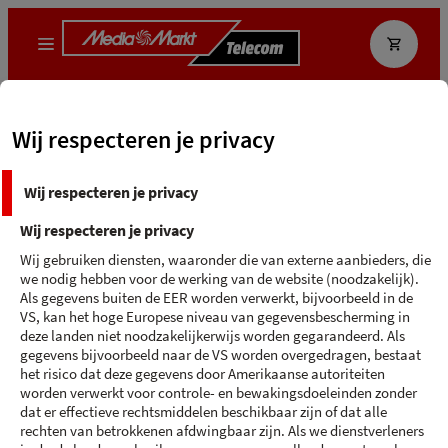
Wat zoek je?
Wij respecteren je privacy
MediaMarkt App
Ecocheque
Wij respecteren je privacy
Terug naar 'Galaxy Zflip6 Blauw'
Wij respecteren je privacy
SAMSUNG GALAXY ZFLIP6
Wij gebruiken diensten, waaronder die van externe aanbieders, die
we nodig hebben voor de werking van de website (noodzakelijk).
Blauw - 256 GB
Als gegevens buiten de EER worden verwerkt, bijvoorbeeld in de
VS, kan het hoge Europese niveau van gegevensbescherming in
deze landen niet noodzakelijkerwijs worden gegarandeerd. Als
gegevens bijvoorbeeld naar de VS worden overgedragen, bestaat
het risico dat deze gegevens door Amerikaanse autoriteiten
worden verwerkt voor controle- en bewakingsdoeleinden zonder
dat er effectieve rechtsmiddelen beschikbaar zijn of dat alle
rechten van betrokkenen afdwingbaar zijn. Als we dienstverleners