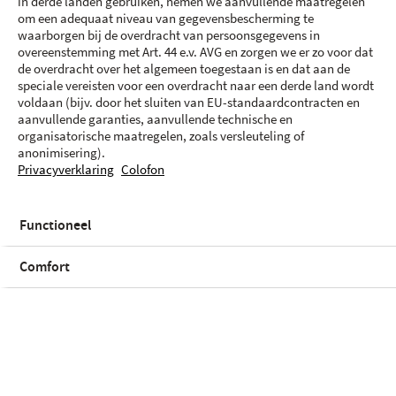
in derde landen gebruiken, nemen we aanvullende maatregelen
om een adequaat niveau van gegevensbescherming te
waarborgen bij de overdracht van persoonsgegevens in
overeenstemming met Art. 44 e.v. AVG en zorgen we er zo voor dat
de overdracht over het algemeen toegestaan is en dat aan de
speciale vereisten voor een overdracht naar een derde land wordt
voldaan (bijv. door het sluiten van EU-standaardcontracten en
aanvullende garanties, aanvullende technische en
organisatorische maatregelen, zoals versleuteling of
anonimisering).
Privacyverklaring
Colofon
Functioneel
10
-
45
W
USB PD
Comfort
Kleur
Navy | 256 GB