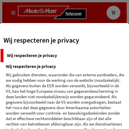
Wat zoek je?
Wij respecteren je privacy
MediaMarkt App
Ecocheque
Wij respecteren je privacy
Terug naar 'Samsung'
Wij respecteren je privacy
SAMSUNG GALAXY S25+
Wij gebruiken diensten, waaronder die van externe aanbieders, die
we nodig hebben voor de werking van de website (noodzakelijk).
Navy - 256 GB
Als gegevens buiten de EER worden verwerkt, bijvoorbeeld in de
VS, kan het hoge Europese niveau van gegevensbescherming in
deze landen niet noodzakelijkerwijs worden gegarandeerd. Als
gegevens bijvoorbeeld naar de VS worden overgedragen, bestaat
het risico dat deze gegevens door Amerikaanse autoriteiten
worden verwerkt voor controle- en bewakingsdoeleinden zonder
dat er effectieve rechtsmiddelen beschikbaar zijn of dat alle
rechten van betrokkenen afdwingbaar zijn. Als we dienstverleners