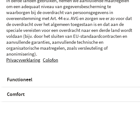
in derde landen gebruiken, nemen we aanvullende maatregelen
om een adequaat niveau van gegevensbescherming te
waarborgen bij de overdracht van persoonsgegevens in
overeenstemming met Art. 44 e.v. AVG en zorgen we er zo voor dat
de overdracht over het algemeen toegestaan is en dat aan de
speciale vereisten voor een overdracht naar een derde land wordt
voldaan (bijv. door het sluiten van EU-standaardcontracten en
aanvullende garanties, aanvullende technische en
organisatorische maatregelen, zoals versleuteling of
anonimisering).
Privacyverklaring
Colofon
Functioneel
Kleur en opslag
Comfort
Zwart | 512 GB
Voorraadstatus
Zwart | 128 GB
| € 898.-
Niet beschikbaar met Proximus
Proximus
Niet beschikbaar met Proximus
Proximus