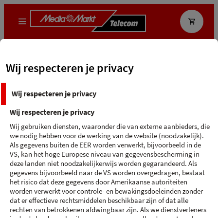
Wat zoek je?
Wij respecteren je privacy
MediaMarkt App
Ecocheque
Wij respecteren je privacy
Terug naar 'Google'
Wij respecteren je privacy
GOOGLE PIXEL 9 PRO XL
Wij gebruiken diensten, waaronder die van externe aanbieders, die
we nodig hebben voor de werking van de website (noodzakelijk).
Zwart - 512 GB
OP = OP
Als gegevens buiten de EER worden verwerkt, bijvoorbeeld in de
VS, kan het hoge Europese niveau van gegevensbescherming in
deze landen niet noodzakelijkerwijs worden gegarandeerd. Als
gegevens bijvoorbeeld naar de VS worden overgedragen, bestaat
het risico dat deze gegevens door Amerikaanse autoriteiten
worden verwerkt voor controle- en bewakingsdoeleinden zonder
dat er effectieve rechtsmiddelen beschikbaar zijn of dat alle
rechten van betrokkenen afdwingbaar zijn. Als we dienstverleners