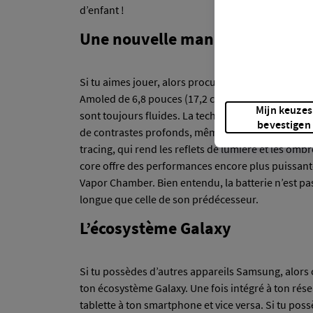
d’enfant !
Une nouvelle manière de jouer
Si tu aimes jouer, alors procure toi sans attendre
Amoled de 6,8 pouces (17,2 cm) de bord à avec un 
Mijn keuzes
sont toujours fluides. La technologie Vision Boost
bevestigen
de contrastes profonds, même en plein soleil. Tes
tracing, qui rend les reflets de lumière et les omb
core offre des performances encore plus puissant
Vapor Chamber. Bien entendu, la batterie n’est pas
longue que celle de son prédécesseur.
L’écosystème Galaxy
Si tu possèdes d’autres appareils Samsung, alors
ton écosystème Galaxy. Une fois intégré à ton résea
tablette à ton smartphone et vice versa. Si tu pos