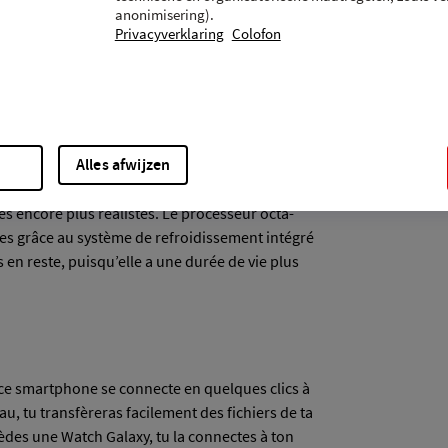
anonimisering).
Privacyverklaring
Colofon
 ce smartphone Galaxy S24 Ultra. Sur l’écran
taux de rafraîchissement de 120 Hz, les images
Alles afwijzen
er te permet de profiter de couleurs riches et
 jeux prennent encore plus vie grâce au ray-
res encore plus réalistes. Le processeur octa-
es grâce au système de refroidissement intégré
 en reste, puisqu’elle a une durée de vie plus
 ce smartphone se connecte en quelques clics à
u, tu transfèreras facilement des fichiers de ta
sèdes une Watch Galaxy, tu la connectes à ton