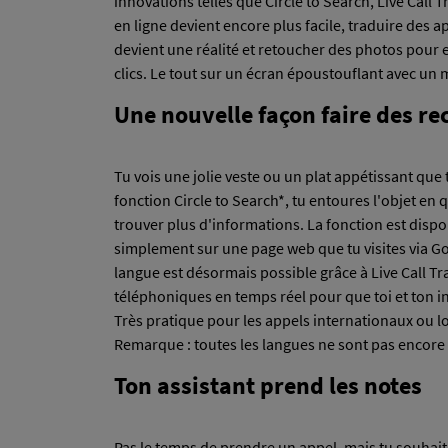
innovations telles que Circle to Search, Live Call 
en ligne devient encore plus facile, traduire des 
devient une réalité et retoucher des photos pour e
clics. Le tout sur un écran époustouflant avec un
Une nouvelle façon faire des r
Tu vois une jolie veste ou un plat appétissant que 
fonction Circle to Search*, tu entoures l'objet en 
trouver plus d'informations. La fonction est dis
simplement sur une page web que tu visites via Go
langue est désormais possible grâce à Live Call Tra
téléphoniques en temps réel pour que toi et ton 
Très pratique pour les appels internationaux ou lo
Remarque : toutes les langues ne sont pas encore
Ton assistant prend les notes
Pas le temps de prendre un appel, mais tu souha