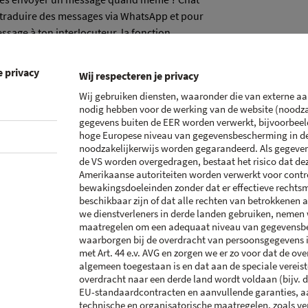
e à traduire des messages via WhatsApp et pour
ssage à ton interlocuteur, la fonction
t d'une conversation professionnelle à une
uper pratique : Note Assist*. Fini le bloc-
e privacy
Wij respecteren je privacy
 rapidement des notes lors d'une réunion de
Wij gebruiken diensten, waaronder die van externe aa
 Le formatage automatique te permet de nettoyer
nodig hebben voor de werking van de website (noodzak
ésumés.
gegevens buiten de EER worden verwerkt, bijvoorbeeld
hoge Europese niveau van gegevensbescherming in de
es doigts
noodzakelijkerwijs worden gegarandeerd. Als gegeven
de VS worden overgedragen, bestaat het risico dat de
Amerikaanse autoriteiten worden verwerkt voor contr
r de la capture d'images. En effet, le S24 Ultra
bewakingsdoeleinden zonder dat er effectieve rechts
beschikbaar zijn of dat alle rechten van betrokkenen a
gapixels. Tu profiteras ainsi de photos et de
we dienstverleners in derde landen gebruiken, nemen
s, même lorsque la nuit tombe. En effet, ce
maatregelen om een adequaat niveau van gegevensb
graphy et Space Zoom. Le triple zoom optique
waarborgen bij de overdracht van persoonsgegevens
de détails. Une fois la photo prise, tu
met Art. 44 e.v. AVG en zorgen we er zo voor dat de ove
algemeen toegestaan is en dat aan de speciale vereis
ssistant photo* qui te permet de modifier tes
overdracht naar een derde land wordt voldaan (bijv. d
ts indésirables avec l'effaceur d'objets et tu
EU-standaardcontracten en aanvullende garanties, a
. La retouche de photo devient un vrai jeu
technische en organisatorische maatregelen, zoals ver