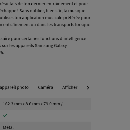
s résultats de ton dernier entraînement et pour
’échappe ! Sans oublier, bien sûr, ta musique
 utilises ton application musicale préférée pour
, en entraînement ou dans les transports lorsque
ire pour certaines fonctions d'intelligence
tes sur les appareils Samsung Galaxy
25.
appareil photo
Caméra
Afficher
Faites défiler les ongle
Mémoire
Batterie
162.3 mm x 8.6 mm x 79.0 mm /
Métal