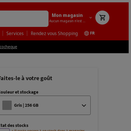
Mon magasin
Aucun magasin n'est sélectionné
Services
Rendez vous Shopping
FR
cocheque
Faites-le à votre goût
Couleur et stockage
Gris | 256 GB
État des stocks
Noir | 256 GB
| 898.00 €
Il reste encore 1 en stock dans 1 magasins