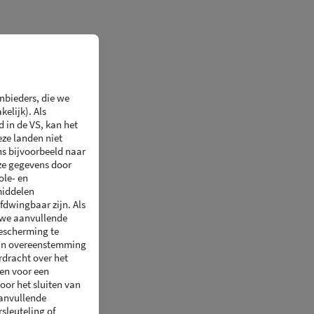
Violet | 256 GB
| 898.00 €
Non disponible avec Proximus
Proximus
Non disponible avec Orange
Orange
nbieders, die we
elijk). Als
Violet | 512 GB
| 1 519.00 €
 in de VS, kan het
Non disponible avec Proximus
Proximus
ze landen niet
s bijvoorbeeld naar
Non disponible avec Orange
ze gegevens door
Orange
ole- en
middelen
fdwingbaar zijn. Als
 we aanvullende
escherming te
 in overeenstemming
rdracht over het
ten voor een
oor het sluiten van
anvullende
sleuteling of