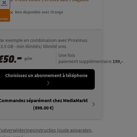
Proximus
Non disponible avec Proximus
Proximus
Non disponible avec Orange
Orange
Non disponible avec Orange
Orange
Noir | 512 GB
| 998.00 €
Par exemple en combinaison avec Proximus
3.5 GB - min Ilimités/ Illimité sms
Non disponible avec Proximus
Proximus
-
€
50.
Une fois
p/m
199,-
Non disponible avec Orange
paiement supplémentaire
Orange
Choisissez un abonnement à téléphone
Gris | 256 GB
| 898.00 €
Il reste encore 1 en stock dans
Proximus
1 magasins
Commandez séparément chez MediaMarkt
Non disponible avec Orange
Orange
(898.00 €)
Gris | 512 GB
| 1 509.00 €
fvalverwijderingsinstructies (oude apparaten,