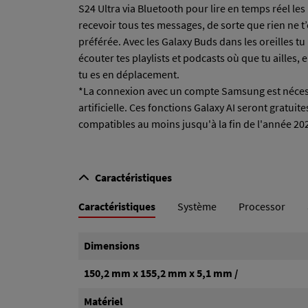
S24 Ultra via Bluetooth pour lire en temps réel le
recevoir tous tes messages, de sorte que rien ne t
préférée. Avec les Galaxy Buds dans les oreilles tu
écouter tes playlists et podcasts où que tu ailles
tu es en déplacement.
*La connexion avec un compte Samsung est nécessa
artificielle. Ces fonctions Galaxy AI seront gratui
compatibles au moins jusqu'à la fin de l'année 20
Caractéristiques
Caractéristiques
Système
Processor
Faites défiler les onglets vers la gauche
Dimensions
150,2 mm x 155,2 mm x 5,1 mm /
Matériel