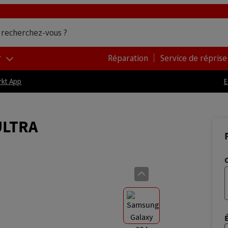
 recherchez-vous ?
y
Réparation
Service de réprise
kt App
E
ULTRA