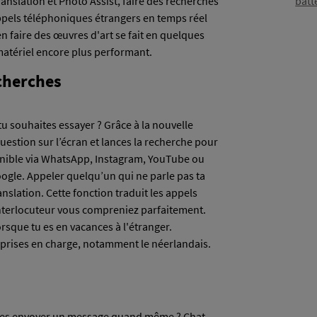
Translation et Photo Assist, faire des recherches
batt
appels téléphoniques étrangers en temps réel
n faire des œuvres d'art se fait en quelques
 matériel encore plus performant.
echerches
tu souhaites essayer ? Grâce à la nouvelle
question sur l’écran et lances la recherche pour
ponible via WhatsApp, Instagram, YouTube ou
ogle. Appeler quelqu’un qui ne parle pas ta
nslation. Cette fonction traduit les appels
interlocuteur vous compreniez parfaitement.
rsque tu es en vacances à l'étranger.
 prises en charge, notamment le néerlandais.
ites envoyer un message quand même ? Chat