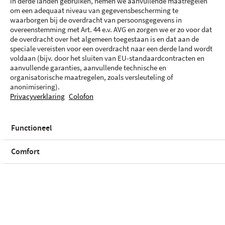
in derde landen gebruiken, nemen we aanvullende maatregelen
om een adequaat niveau van gegevensbescherming te
waarborgen bij de overdracht van persoonsgegevens in
overeenstemming met Art. 44 e.v. AVG en zorgen we er zo voor dat
de overdracht over het algemeen toegestaan is en dat aan de
speciale vereisten voor een overdracht naar een derde land wordt
voldaan (bijv. door het sluiten van EU-standaardcontracten en
aanvullende garanties, aanvullende technische en
organisatorische maatregelen, zoals versleuteling of
anonimisering).
Privacyverklaring
Colofon
Couleur et stockage
Functioneel
Noir | 256 GB
Comfort
État des stocks
Noir | 128 GB
| 898.00 €
Non disponible avec Proximus
Non disponible avec Proximus
Proximus
Non disponible avec Orange
Orange