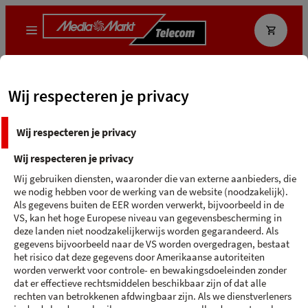
Que recherchez-vous ?
Wij respecteren je privacy
MediaMarkt App
Ecocheque
Wij respecteren je privacy
Terug naar 'Pixel 9 Pro XL Noir '
Wij respecteren je privacy
GOOGLE PIXEL 9 PRO XL
Wij gebruiken diensten, waaronder die van externe aanbieders, die
we nodig hebben voor de werking van de website (noodzakelijk).
Noir - 256 GB
Als gegevens buiten de EER worden verwerkt, bijvoorbeeld in de
VS, kan het hoge Europese niveau van gegevensbescherming in
deze landen niet noodzakelijkerwijs worden gegarandeerd. Als
gegevens bijvoorbeeld naar de VS worden overgedragen, bestaat
het risico dat deze gegevens door Amerikaanse autoriteiten
worden verwerkt voor controle- en bewakingsdoeleinden zonder
dat er effectieve rechtsmiddelen beschikbaar zijn of dat alle
rechten van betrokkenen afdwingbaar zijn. Als we dienstverleners