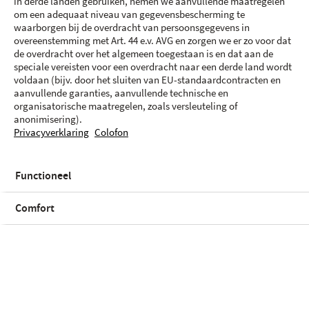
in derde landen gebruiken, nemen we aanvullende maatregelen
om een adequaat niveau van gegevensbescherming te
waarborgen bij de overdracht van persoonsgegevens in
overeenstemming met Art. 44 e.v. AVG en zorgen we er zo voor dat
de overdracht over het algemeen toegestaan is en dat aan de
speciale vereisten voor een overdracht naar een derde land wordt
voldaan (bijv. door het sluiten van EU-standaardcontracten en
aanvullende garanties, aanvullende technische en
organisatorische maatregelen, zoals versleuteling of
anonimisering).
Privacyverklaring
Colofon
Functioneel
Comfort
Voorraadstatus
Niet beschikbaar met Proximus
Proximus
Niet beschikbaar met Orange
Orange