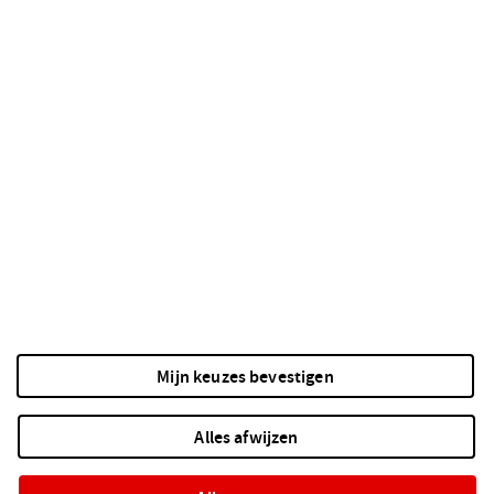
Lengte
16834.56 mm
Breedte
77.9 mm
Dikte
768 mm
Gewicht
192 gram
Algemene voorwaarden
Privacyverklaring
Cookieverklaring en voorkeuren
Mijn keuzes bevestigen
Programma openbaarmaking kwetsbaarheden
Alle prijzen zijn in Euro's en incl. btw. - © Copyright 2024 - MediaMarkt |
Alles afwijzen
MMS Online Belgium NV/SA, RPR Brussel/RPM Bruxelles 0846.855.431,
Strombeek Business Park Boechoutlaan 105 bus 00.02, B-1853
Grimbergen (block B)