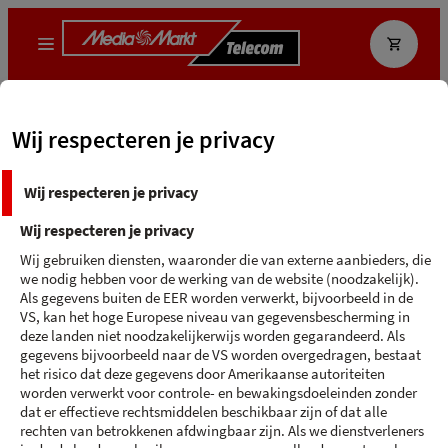
Wat zoek je?
Wij respecteren je privacy
MediaMarkt App
Ecocheque
Wij respecteren je privacy
Terug naar 'Samsung'
Wij respecteren je privacy
SAMSUNG GALAXY A17 - 128 GB
Wij gebruiken diensten, waaronder die van externe aanbieders, die
we nodig hebben voor de werking van de website (noodzakelijk).
128 GB
Als gegevens buiten de EER worden verwerkt, bijvoorbeeld in de
VS, kan het hoge Europese niveau van gegevensbescherming in
deze landen niet noodzakelijkerwijs worden gegarandeerd. Als
gegevens bijvoorbeeld naar de VS worden overgedragen, bestaat
het risico dat deze gegevens door Amerikaanse autoriteiten
worden verwerkt voor controle- en bewakingsdoeleinden zonder
dat er effectieve rechtsmiddelen beschikbaar zijn of dat alle
rechten van betrokkenen afdwingbaar zijn. Als we dienstverleners