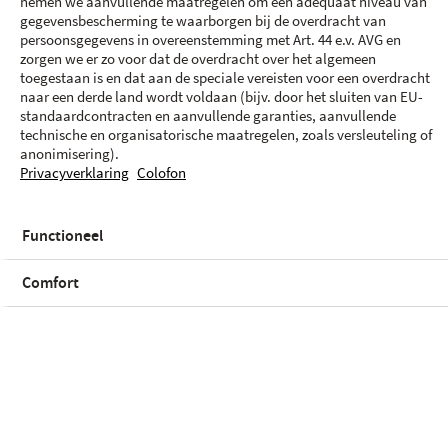
Mobiele abonnementen
nemen we aanvullende maatregelen om een adequaat niveau van
gegevensbescherming te waarborgen bij de overdracht van
persoonsgegevens in overeenstemming met Art. 44 e.v. AVG en
23.5 GB
225 Mb/s
zorgen we er zo voor dat de overdracht over het algemeen
Onbeperkt
download
Proximus
toegestaan is en dat aan de speciale vereisten voor een overdracht
minuten
4 Mb/s upload
naar een derde land wordt voldaan (bijv. door het sluiten van EU-
standaardcontracten en aanvullende garanties, aanvullende
Onbeperkt SMS
technische en organisatorische maatregelen, zoals versleuteling of
50.
-
anonimisering).
Totale toestelkosten
Bij
24
maanden
Privacyverklaring
Colofon
vanaf
249.-
vanaf
p/m
Functioneel
Toevoegen
Personaliseer
Comfort
75 GB
225 Mb/s
Onbeperkt
download
Orange
minuten
4 Mb/s upload
Onbeperkt SMS
58.
-
Totale toestelkosten
Bij
24
maanden