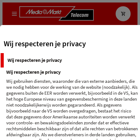
Wat zoek je?
Wij respecteren je privacy
MediaMarkt App
Ecocheque
Wij respecteren je privacy
Terug naar 'iPhone 16 PRO MAX Grijs'
Wij respecteren je privacy
2
Abonnement
3
4
Wij gebruiken diensten, waaronder die van externe aanbieders, die
we nodig hebben voor de werking van de website (noodzakelijk). Als
adres
postcode , nummer
Wijzig adres
gegevens buiten de EER worden verwerkt, bijvoorbeeld in de VS, kan
het hoge Europese niveau van gegevensbescherming in deze landen
niet noodzakelijkerwijs worden gegarandeerd. Als gegevens
bijvoorbeeld naar de VS worden overgedragen, bestaat het risico
dat deze gegevens door Amerikaanse autoriteiten worden verwerkt
Filter
voor controle- en bewakingsdoeleinden zonder dat er effectieve
rechtsmiddelen beschikbaar zijn of dat alle rechten van betrokkenen
afdwingbaar zijn. Als we dienstverleners in derde landen gebruiken,