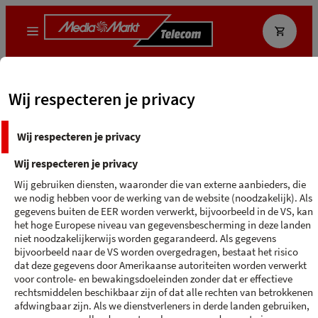
Que recherchez-vous ?
Wij respecteren je privacy
MediaMarkt App
Ecocheque
Wij respecteren je privacy
Terug naar 'iPhone 15 Bleu'
Wij respecteren je privacy
2
Choisissez l'abonnement
3
4
Wij gebruiken diensten, waaronder die van externe aanbieders, die
we nodig hebben voor de werking van de website (noodzakelijk). Als
adres
postcode , nummer
Wijzig adres
gegevens buiten de EER worden verwerkt, bijvoorbeeld in de VS, kan
het hoge Europese niveau van gegevensbescherming in deze landen
niet noodzakelijkerwijs worden gegarandeerd. Als gegevens
bijvoorbeeld naar de VS worden overgedragen, bestaat het risico
dat deze gegevens door Amerikaanse autoriteiten worden verwerkt
Filter
voor controle- en bewakingsdoeleinden zonder dat er effectieve
rechtsmiddelen beschikbaar zijn of dat alle rechten van betrokkenen
afdwingbaar zijn. Als we dienstverleners in derde landen gebruiken,