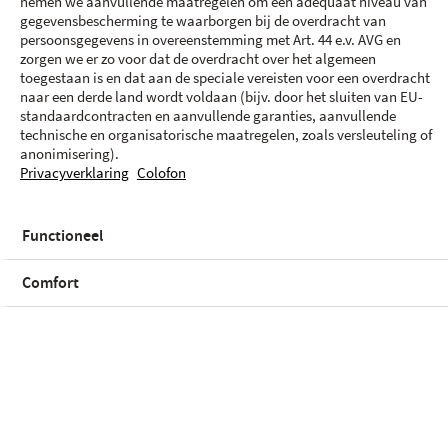
Abonnements mobiles
nemen we aanvullende maatregelen om een adequaat niveau van
gegevensbescherming te waarborgen bij de overdracht van
persoonsgegevens in overeenstemming met Art. 44 e.v. AVG en
22.5 GB
225 Mb/s
zorgen we er zo voor dat de overdracht over het algemeen
Illimité Panier
Télécharger
Proximus
toegestaan is en dat aan de speciale vereisten voor een overdracht
Illimité SMS
4 Mb/s
naar een derde land wordt voldaan (bijv. door het sluiten van EU-
standaardcontracten en aanvullende garanties, aanvullende
téléchargement
technische en organisatorische maatregelen, zoals versleuteling of
anonimisering).
40.
-
Coût total de l'appareil
Privacyverklaring
Colofon
À
24
mois
99.-
de
de
p/m
Functioneel
Ajouter au
Personnaliser
Comfort
Choisissez votre couleur
Bleu | 128 GB
Conditions générales